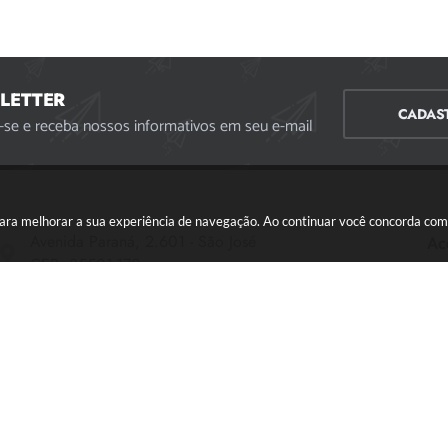
LETTER
CADAS
-se e receba nossos informativos em seu e-mail
s para melhorar a sua experiência de navegação. Ao continuar você concorda co
Avenida Paraná, 2.601 - São José
Ac
CEP: 35501-170
Atendimento Geral da Prefeitura - segunda a sexta,
das 08:00 às 18:00 horas. Informações Gerais: (37)
3229-6500 (37)3229-6800 (37) 3229-6528
(37) 3229-8110
ouvidoria@divinopolis.mg.gov.br