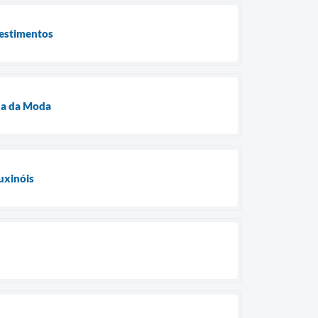
vestimentos
na da Moda
uxinóis