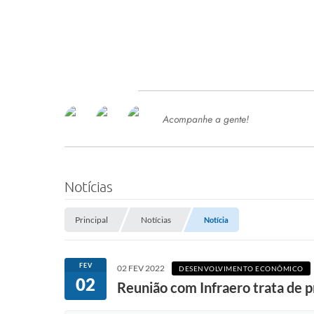
Acompanhe a gente!
Ace
SERVIÇOS
Com
Ter
PROCESSOS SELETIVO
Notícias
SEMED
Principal
Notícias
Notícia
Processo de Contratação -
SEMED 2026
PP
FEV
02 FEV 2022
DESENVOLVIMENTO ECONÔMICO
Concursos e Processos Seletivos
02
Esp
Reunião com Infraero trata de 