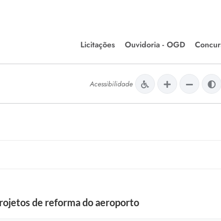
Licitações
Ouvidoria - OGD
Concur
Editais de Licitações
Concurso
lera Divinópolis
Acessibilidade
Meio Ambiente
Chamamentos Públicos
Processos
issão de Farmácia e
Agronegócios
Simplific
apêutica - Semusa
LM Incentivo a Cultura
Processos
LEGISLAÇÃO
Simplifi
Matérias Legislativas
A/LOA/LDO
Normas Jurídicas
orte
projetos de reforma do aeroporto
Diário Oficial