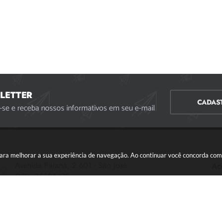
LETTER
CADAS
-se e receba nossos informativos em seu e-mail
s para melhorar a sua experiência de navegação. Ao continuar você concorda co
Avenida Paraná, 2.601 - São José
Ac
CEP: 35501-170
Atendimento Geral da Prefeitura - segunda a sexta,
das 08:00 às 18:00 horas. Informações Gerais: (37)
3229-6500 (37)3229-6800 (37) 3229-6528