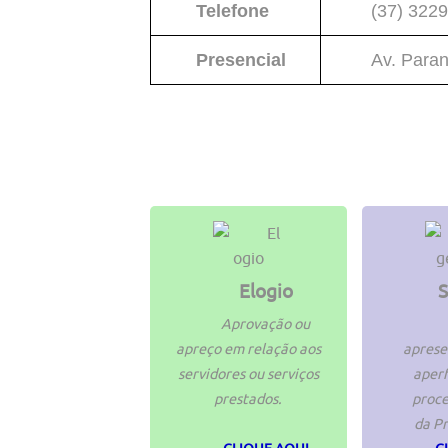
Telefone
(37) 3229
Presencial
Av. Paran
Elogio
S
Aprovação ou
apreço em relação aos
aprese
servidores ou serviços
aperf
prestados.
proc
da Pr