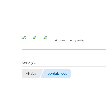
Acompanhe a gente!
Ace
SERVIÇOS
Com
Ter
PROCESSOS SELETIVO
Serviços
SEMED
Principal
Ouvidoria - OGD
Processo de Contratação -
SEMED 2026
PP
Concursos e Processos Seletivos
Esp