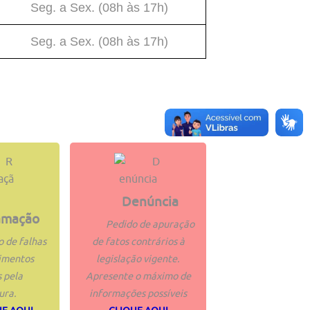
Seg. a Sex. (08h às 17h)
Seg. a Sex. (08h às 17h)
Denúncia
amação
Pedido de apuração
o de falhas
de fatos contrários à
imentos
legislação vigente.
 pela
Apresente o máximo de
ura.
informações possíveis