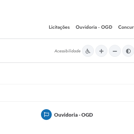
Licitações
Ouvidoria - OGD
Concur
Editais de Licitações
Concurso
lera Divinópolis
Acessibilidade
Meio Ambiente
Chamamentos Públicos
Processos
issão de Farmácia e
Agronegócios
Simplific
apêutica - Semusa
LM Incentivo a Cultura
Processos
LEGISLAÇÃO
Simplifi
Matérias Legislativas
A/LOA/LDO
Normas Jurídicas
Ouvidoria - OGD
orte
Diário Oficial