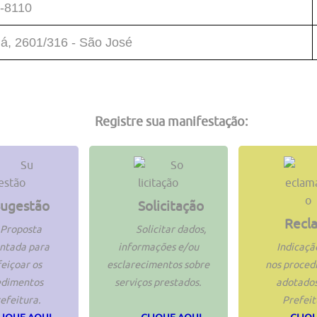
-8110
á, 2601/316 - São José
Registre sua manifestação:
ugestão
Solicitação
Recl
Proposta
Solicitar dados,
ntada para
informações e/ou
Indicaçã
eiçoar os
esclarecimentos sobre
nos proced
edimentos
serviços prestados.
adotados
efeitura.
Prefeit