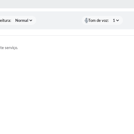
 MÍDIAS
eitura:
Tom de voz:
ste serviço.