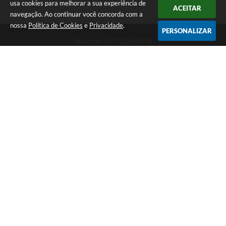
usa cookies para melhorar a sua experiência de
ACEITAR
navegação. Ao continuar você concorda com a
nossa
Política de Cookies
e
Privacidade
.
PERSONALIZAR
Telefone: (37) 3229-8110
Endereço: Avenida Paraná, 2.601 - São José | CEP: 35501-170
Atendimento Geral da Prefeitura - segunda a sexta, das 08:00 às 18:00
horas. Informações Gerais: (37) 3229-6500 (37)3229-6800 (37) 3229-
6528
Prefeitura de Divinópolis
Versão do Sistema:
3.5.3 - 19/06/2026
Portal atualizado em:
06/08/2026 17:14
Dados Abertos
Copyright Instar - 2006-2026. Todos os direitos reservados -
Instar Tecnologia