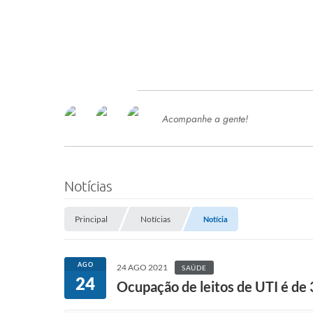
Acompanhe a gente!
Ace
SERVIÇOS
Com
Ter
PROCESSOS SELETIVO
Notícias
SEMED
Principal
Notícias
Notícia
Processo de Contratação -
SEMED 2026
PP
AGO
24 AGO 2021
SAÚDE
Concursos e Processos Seletivos
24
Esp
Ocupação de leitos de UTI é de