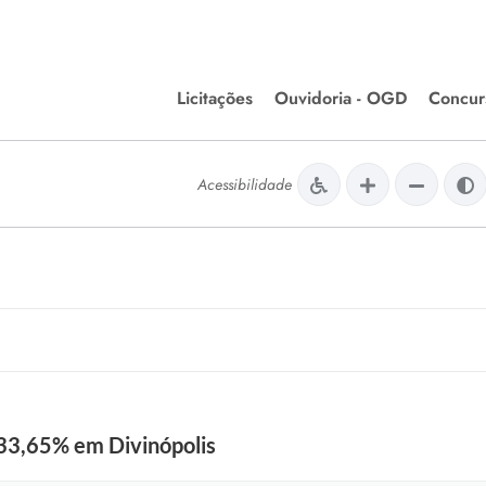
Licitações
Ouvidoria - OGD
Concur
Editais de Licitações
Concurso
lera Divinópolis
Acessibilidade
Meio Ambiente
Chamamentos Públicos
Processos
issão de Farmácia e
Agronegócios
Simplific
apêutica - Semusa
LM Incentivo a Cultura
Processos
LEGISLAÇÃO
Simplifi
Matérias Legislativas
A/LOA/LDO
Normas Jurídicas
orte
 33,65% em Divinópolis
Diário Oficial