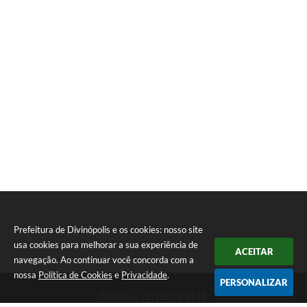
Prefeitura de Divinópolis e os cookies: nosso site
usa cookies para melhorar a sua experiência de
ACEITAR
navegação. Ao continuar você concorda com a
nossa
Política de Cookies
e
Privacidade
.
PERSONALIZAR
Telefone: (37) 3229-8110