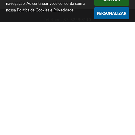
navegação. Ao continuar você concorda com a
nossa
Política de Cookies
e
Privacidade
.
PERSONALIZAR
Telefone: (37) 3229-8110
Endereço: Avenida Paraná, 2.601 - São José | CEP: 35501-170
Atendimento Geral da Prefeitura - segunda a sexta, das 08:00 às 18:00
horas. Informações Gerais: (37) 3229-6500 (37)3229-6800 (37) 3229-
6528
Prefeitura de Divinópolis
Versão do Sistema:
3.5.3 - 19/06/2026
Portal atualizado em:
07/08/2026 17:41
Dados Abertos
Copyright Instar - 2006-2026. Todos os direitos reservados -
Instar Tecnologia