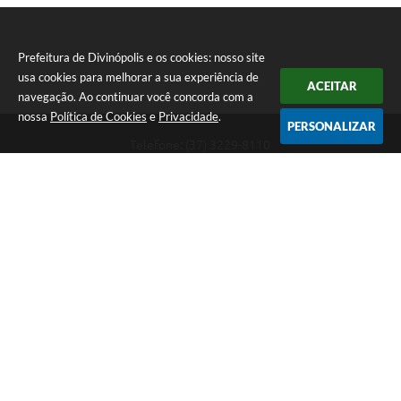
Prefeitura de Divinópolis e os cookies: nosso site
usa cookies para melhorar a sua experiência de
ACEITAR
navegação. Ao continuar você concorda com a
nossa
Política de Cookies
e
Privacidade
.
PERSONALIZAR
Telefone: (37) 3229-8110
Endereço: Avenida Paraná, 2.601 - São José | CEP: 35501-170
Atendimento Geral da Prefeitura - segunda a sexta, das 08:00 às 18:00
horas. Informações Gerais: (37) 3229-6500 (37)3229-6800 (37) 3229-
6528
Prefeitura de Divinópolis
Versão do Sistema:
3.5.3 - 19/06/2026
Portal atualizado em:
07/08/2026 17:41
Dados Abertos