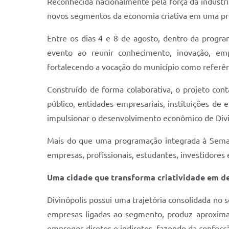
Reconhecida nacionalmente pela força da indústri
novos segmentos da economia criativa em uma pr
Entre os dias 4 e 8 de agosto, dentro da progra
evento ao reunir conhecimento, inovação, e
fortalecendo a vocação do município como referên
Construído de forma colaborativa, o projeto co
público, entidades empresariais, instituições de
impulsionar o desenvolvimento econômico de Divi
Mais do que uma programação integrada à Seman
empresas, profissionais, estudantes, investidore
Uma cidade que transforma criatividade em 
Divinópolis possui uma trajetória consolidada no 
empresas ligadas ao segmento, produz aproxima
empregos diretos e indiretos, fazendo da confecç