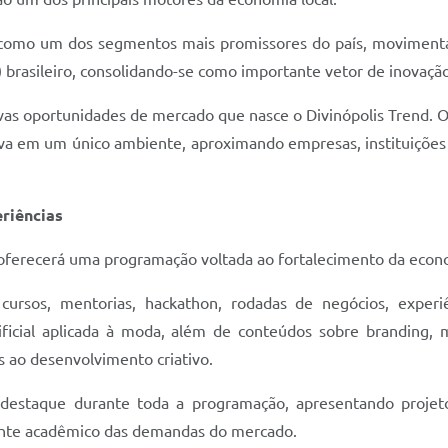
como um dos segmentos mais promissores do país, moviment
 brasileiro, consolidando-se como importante vetor de inovação
ovas oportunidades de mercado que nasce o Divinópolis Trend.
va em um único ambiente, aproximando empresas, instituições de
riências
d oferecerá uma programação voltada ao fortalecimento da econ
 cursos, mentorias, hackathon, rodadas de negócios, experiê
ificial aplicada à moda, além de conteúdos sobre branding, m
s ao desenvolvimento criativo.
de destaque durante toda a programação, apresentando proje
nte acadêmico das demandas do mercado.