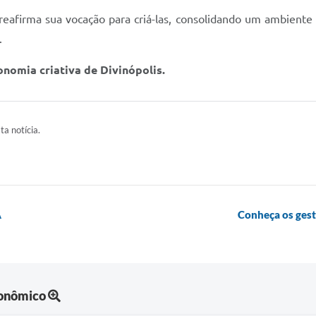
reafirma sua vocação para criá-las, consolidando um ambient
.
onomia criativa de Divinópolis.
ta notícia.
A
Conheça os ges
onômico