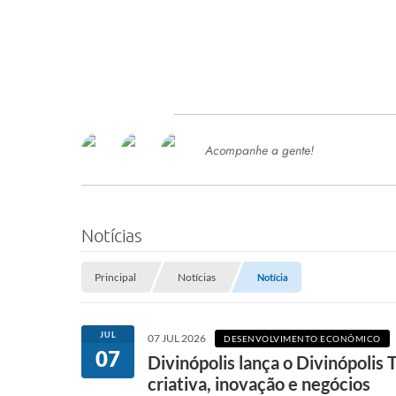
Acompanhe a gente!
Ace
SERVIÇOS
Com
Ter
PROCESSOS SELETIVO
Notícias
SEMED
Principal
Notícias
Notícia
Processo de Contratação -
SEMED 2026
PP
JUL
07 JUL 2026
DESENVOLVIMENTO ECONÔMICO
Concursos e Processos Seletivos
07
Esp
Divinópolis lança o Divinópoli
criativa, inovação e negócios