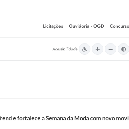
Licitações
Ouvidoria - OGD
Concurso
Editais de Licitações
lera Divinópolis
Acessibilidade
Meio Ambiente
Chamamentos Públicos
issão de Farmácia e
Agronegócios
apêutica - Semusa
LM Incentivo a Cultura
LEGISLAÇÃO
Matérias Legislativas
A/LOA/LDO
Normas Jurídicas
orte
s Trend e fortalece a Semana da Moda com novo mo
Diário Oficial