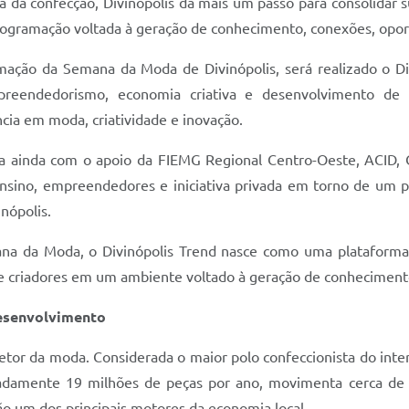
a da confecção, Divinópolis dá mais um passo para consolidar s
ogramação voltada à geração de conhecimento, conexões, opor
mação da Semana da Moda de Divinópolis, será realizado o Divi
mpreendedorismo, economia criativa e desenvolvimento d
cia em moda, criatividade e inovação.
nta ainda com o apoio da FIEMG Regional Centro-Oeste, ACID, 
 ensino, empreendedores e iniciativa privada em torno de um 
nópolis.
a da Moda, o Divinópolis Trend nasce como uma plataforma
s e criadores em um ambiente voltado à geração de conheciment
desenvolvimento
setor da moda. Considerada o maior polo confeccionista do inte
damente 19 milhões de peças por ano, movimenta cerca de 
ão um dos principais motores da economia local.