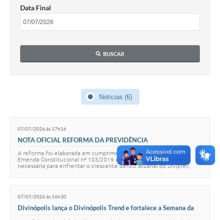
Data Final
BUSCAR
Notícias (6)
07/07/2026 às 17h16
NOTA OFICIAL REFORMA DA PREVIDÊNCIA
A reforma foi elaborada em cumprimento às determinações da
Emenda Constitucional nº 103/2019 e representa uma medida
necessária para enfrentar o crescente déficit atuarial do Diviprev,
garantindo maior sustentabilidade a…
07/07/2026 às 16h30
Divinópolis lança o Divinópolis Trend e fortalece a Semana da
Moda com novo movimento de economia criativa, inovação e