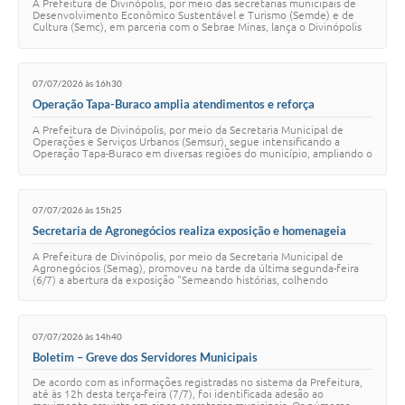
A Prefeitura de Divinópolis, por meio das secretarias municipais de
negócios
Desenvolvimento Econômico Sustentável e Turismo (Semde) e de
Cultura (Semc), em parceria com o Sebrae Minas, lança o Divinópolis
Trend, iniciativa que p…
07/07/2026 às 16h30
Operação Tapa-Buraco amplia atendimentos e reforça
recuperação da malha viária de Divinópolis
A Prefeitura de Divinópolis, por meio da Secretaria Municipal de
Operações e Serviços Urbanos (Semsur), segue intensificando a
Operação Tapa-Buraco em diversas regiões do município, ampliando o
número de atendimentos e r…
07/07/2026 às 15h25
Secretaria de Agronegócios realiza exposição e homenageia
produtores rurais
A Prefeitura de Divinópolis, por meio da Secretaria Municipal de
Agronegócios (Semag), promoveu na tarde da última segunda-feira
(6/7) a abertura da exposição "Semeando histórias, colhendo
legados", que transformou o Esp…
07/07/2026 às 14h40
Boletim – Greve dos Servidores Municipais
De acordo com as informações registradas no sistema da Prefeitura,
até às 12h desta terça-feira (7/7), foi identificada adesão ao