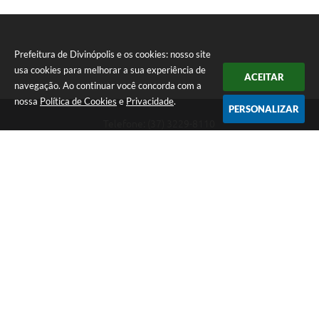
Prefeitura de Divinópolis e os cookies: nosso site
usa cookies para melhorar a sua experiência de
ACEITAR
navegação. Ao continuar você concorda com a
nossa
Política de Cookies
e
Privacidade
.
PERSONALIZAR
Telefone: (37) 3229-8110
Endereço: Avenida Paraná, 2.601 - São José | CEP: 35501-170
Atendimento Geral da Prefeitura - segunda a sexta, das 08:00 às 18:00
horas. Informações Gerais: (37) 3229-6500 (37)3229-6800 (37) 3229-
6528
Prefeitura de Divinópolis
Versão do Sistema:
3.5.3 - 19/06/2026
Portal atualizado em:
06/08/2026 17:14
Dados Abertos