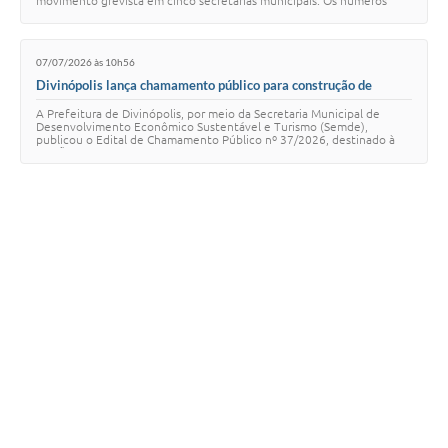
movimento grevista em cinco secretarias municipais. Os números
parciais são os seguintes: …
07/07/2026 às 10h56
Divinópolis lança chamamento público para construção de
complexo esportivo no Parque Linear Danilo Passos
A Prefeitura de Divinópolis, por meio da Secretaria Municipal de
Desenvolvimento Econômico Sustentável e Turismo (Semde),
publicou o Edital de Chamamento Público nº 37/2026, destinado à
cessão onerosa de uso de uma área …