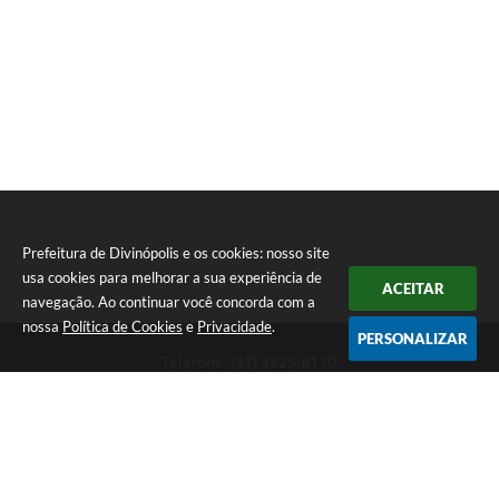
Prefeitura de Divinópolis e os cookies: nosso site
usa cookies para melhorar a sua experiência de
ACEITAR
navegação. Ao continuar você concorda com a
nossa
Política de Cookies
e
Privacidade
.
PERSONALIZAR
Telefone: (37) 3229-8110
Endereço: Avenida Paraná, 2.601 - São José | CEP: 35501-170
Atendimento Geral da Prefeitura - segunda a sexta, das 08:00 às 18:00
horas. Informações Gerais: (37) 3229-6500 (37)3229-6800 (37) 3229-
6528
Prefeitura de Divinópolis