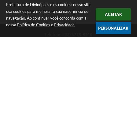
Prefeitura de Divinópolis e os cookies: nosso site
usa cookies para melhorar a sua experiência de
ACEITAR
navegação. Ao continuar você concorda com a
nossa
Política de Cookies
e
Privacidade
.
PERSONALIZAR
Telefone: (37) 3229-8110
Endereço: Avenida Paraná, 2.601 - São José | CEP: 35501-170
Atendimento Geral da Prefeitura - segunda a sexta, das 08:00 às 18:00
horas. Informações Gerais: (37) 3229-6500 (37)3229-6800 (37) 3229-
6528
Prefeitura de Divinópolis
Versão do Sistema:
3.5.3 - 19/06/2026
Portal atualizado em:
07/08/2026 17:41
Dados Abertos
Copyright Instar - 2006-2026. Todos os direitos reservados -