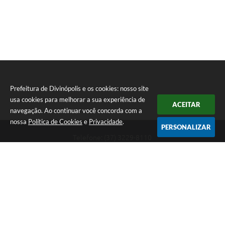
Prefeitura de Divinópolis e os cookies: nosso site
usa cookies para melhorar a sua experiência de
ACEITAR
navegação. Ao continuar você concorda com a
nossa
Política de Cookies
e
Privacidade
.
PERSONALIZAR
Telefone: (37) 3229-8110
Endereço: Avenida Paraná, 2.601 - São José | CEP: 35501-170
Atendimento Geral da Prefeitura - segunda a sexta, das 08:00 às 18:00
horas. Informações Gerais: (37) 3229-6500 (37)3229-6800 (37) 3229-
6528
Prefeitura de Divinópolis
Versão do Sistema:
3.5.3 - 19/06/2026