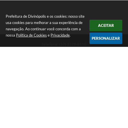
Prefeitura de Divinópolis e os cookies: nosso site
usa cookies para melhorar a sua experiência de
ACEITAR
navegação. Ao continuar você concorda com a
nossa
Política de Cookies
e
Privacidade
.
PERSONALIZAR
Telefone: (37) 3229-8110
Endereço: Avenida Paraná, 2.601 - São José | CEP: 35501-170
Atendimento Geral da Prefeitura - segunda a sexta, das 08:00 às 18:00
horas. Informações Gerais: (37) 3229-6500 (37)3229-6800 (37) 3229-
6528
Prefeitura de Divinópolis
Versão do Sistema:
3.5.3 - 19/06/2026
Portal atualizado em:
05/08/2026 16:34
Dados Abertos