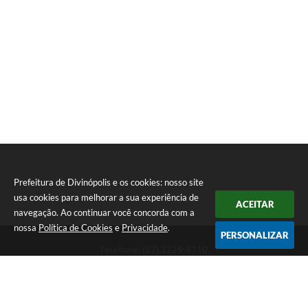
Prefeitura de Divinópolis e os cookies: nosso site
usa cookies para melhorar a sua experiência de
ACEITAR
navegação. Ao continuar você concorda com a
nossa
Política de Cookies
e
Privacidade
.
PERSONALIZAR
Telefone: (37) 3229-8110
Endereço: Avenida Paraná, 2.601 - São José | CEP: 35501-170
Atendimento Geral da Prefeitura - segunda a sexta, das 08:00 às 18:00
horas. Informações Gerais: (37) 3229-6500 (37)3229-6800 (37) 3229-
6528
Prefeitura de Divinópolis