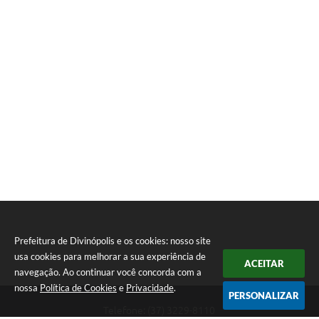
Prefeitura de Divinópolis e os cookies: nosso site
usa cookies para melhorar a sua experiência de
ACEITAR
navegação. Ao continuar você concorda com a
nossa
Política de Cookies
e
Privacidade
.
PERSONALIZAR
Telefone: (37) 3229-8110