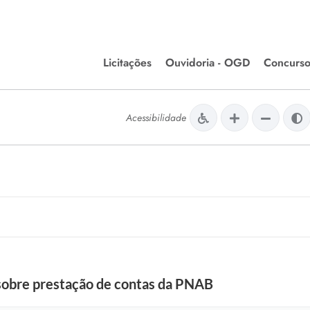
Licitações
Ouvidoria - OGD
Concurso
Editais de Licitações
lera Divinópolis
Acessibilidade
Meio Ambiente
Chamamentos Públicos
issão de Farmácia e
Agronegócios
apêutica - Semusa
LM Incentivo a Cultura
LEGISLAÇÃO
Matérias Legislativas
A/LOA/LDO
Normas Jurídicas
orte
 sobre prestação de contas da PNAB
Diário Oficial