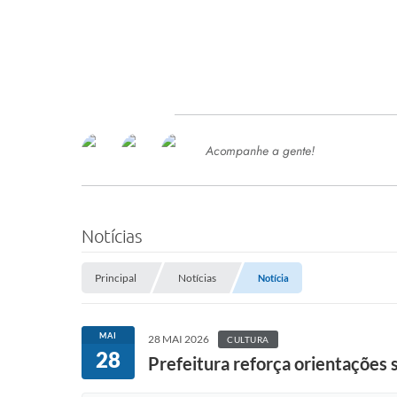
Acompanhe a gente!
Ace
SERVIÇOS
Com
Ter
PROCESSOS SELETIVO
Notícias
SEMED
Principal
Notícias
Notícia
Processo de Contratação -
SEMED 2026
PP
MAI
28 MAI 2026
CULTURA
Concursos e Processos Seletivos
28
Esp
Prefeitura reforça orientações