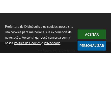
Prefeitura de Divinópolis e os cookies: nosso site
usa cookies para melhorar a sua experiência de
ACEITAR
navegação. Ao continuar você concorda com a
nossa
Política de Cookies
e
Privacidade
.
PERSONALIZAR
Telefone: (37) 3229-8110
Endereço: Avenida Paraná, 2.601 - São José | CEP: 35501-170
Atendimento Geral da Prefeitura - segunda a sexta, das 08:00 às 18:00
horas. Informações Gerais: (37) 3229-6500 (37)3229-6800 (37) 3229-
6528
Prefeitura de Divinópolis
Versão do Sistema:
3.5.3 - 19/06/2026
Portal atualizado em:
07/08/2026 17:41