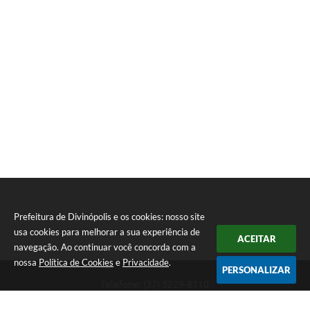
Prefeitura de Divinópolis e os cookies: nosso site
usa cookies para melhorar a sua experiência de
ACEITAR
navegação. Ao continuar você concorda com a
nossa
Política de Cookies
e
Privacidade
.
PERSONALIZAR
Telefone: (37) 3229-8110
Endereço: Avenida Paraná, 2.601 - São José | CEP: 35501-170
Atendimento Geral da Prefeitura - segunda a sexta, das 08:00 às 18:00