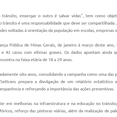
nsito, enxergar o outro é salvar vidas", tem como objetivo
o trânsito é uma responsabilidade que deve ser compartilhada. 
ades voltadas à orientação da população em escolas, empresas e
a Pública de Minas Gerais, de janeiro à março deste ano, Di
os e 42 casos com vítimas graves. Os dados apontam ainda 
ncontra na faixa etária de 18 a 29 anos.
adamente oito anos, consolidando a campanha como uma das prin
ettrans prepara a divulgação de um relatório estatístico a
ansparência e reforçando a importância das ações preventivas.
e em melhorias na infraestrutura e na educação no trânsit
óricos, reforço das pinturas viárias, além da realização de pa