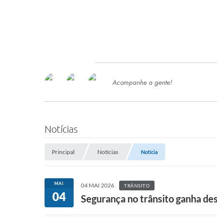
Acompanhe a gente!
Ace
SERVIÇOS
Com
Ter
PROCESSOS SELETIVO
Notícias
SEMED
Principal
Notícias
Notícia
Processo de Contratação -
SEMED 2026
PP
MAI
04 MAI 2026
TRÂNSITO
Concursos e Processos Seletivos
04
Esp
Segurança no trânsito ganha d