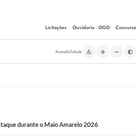
Licitações
Ouvidoria - OGD
Concurso
Editais de Licitações
lera Divinópolis
Acessibilidade
Meio Ambiente
Chamamentos Públicos
issão de Farmácia e
Agronegócios
apêutica - Semusa
LM Incentivo a Cultura
LEGISLAÇÃO
Matérias Legislativas
A/LOA/LDO
Normas Jurídicas
orte
estaque durante o Maio Amarelo 2026
Diário Oficial