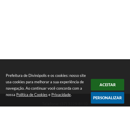
Prefeitura de Divinópolis e os cookies: nosso site
usa cookies para melhorar a sua experiência de
ACEITAR
navegação. Ao continuar você concorda com a
nossa
Política de Cookies
e
Privacidade
.
PERSONALIZAR
Telefone: (37) 3229-8110
Endereço: Avenida Paraná, 2.601 - São José | CEP: 35501-170
Atendimento Geral da Prefeitura - segunda a sexta, das 08:00 às 18:00
horas. Informações Gerais: (37) 3229-6500 (37)3229-6800 (37) 3229-
6528
Prefeitura de Divinópolis