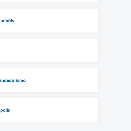
uxinóis
eendedorismo
polis