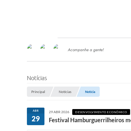
Acompanhe a gente!
Ace
SERVIÇOS
Com
Ter
PROCESSOS SELETIVO
Notícias
SEMED
Principal
Notícias
Notícia
Processo de Contratação -
SEMED 2026
PP
ABR
29 ABR 2026
DESENVOLVIMENTO ECONÔMICO
Concursos e Processos Seletivos
29
Esp
Festival Hamburguerrilheiros m