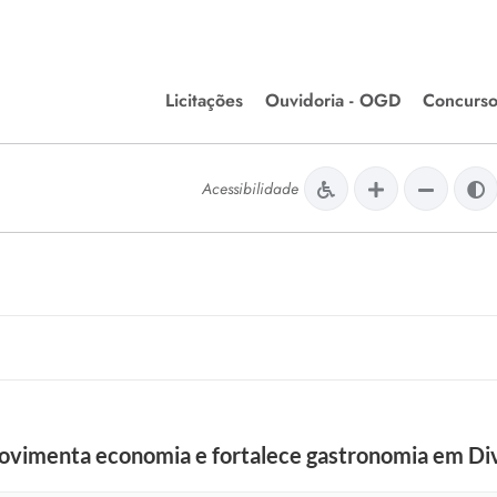
Licitações
Ouvidoria - OGD
Concurso
Editais de Licitações
lera Divinópolis
Acessibilidade
Meio Ambiente
Chamamentos Públicos
issão de Farmácia e
Agronegócios
apêutica - Semusa
LM Incentivo a Cultura
LEGISLAÇÃO
Matérias Legislativas
A/LOA/LDO
Normas Jurídicas
orte
ovimenta economia e fortalece gastronomia em Div
Diário Oficial