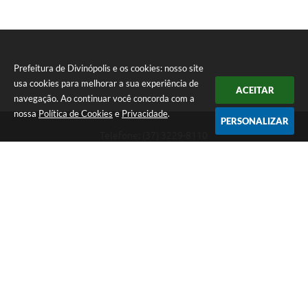
Prefeitura de Divinópolis e os cookies: nosso site
usa cookies para melhorar a sua experiência de
ACEITAR
navegação. Ao continuar você concorda com a
nossa
Política de Cookies
e
Privacidade
.
PERSONALIZAR
Telefone: (37) 3229-8110
Endereço: Avenida Paraná, 2.601 - São José | CEP: 35501-170
Atendimento Geral da Prefeitura - segunda a sexta, das 08:00 às 18:00
horas. Informações Gerais: (37) 3229-6500 (37)3229-6800 (37) 3229-
6528
Prefeitura de Divinópolis
Versão do Sistema:
3.5.3 - 19/06/2026
Portal atualizado em:
10/08/2026 15:59