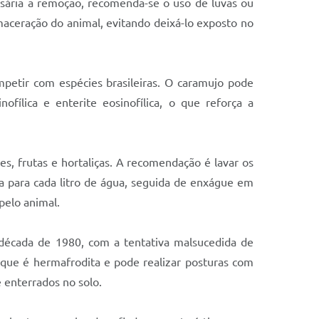
essária a remoção, recomenda-se o uso de luvas ou
maceração do animal, evitando deixá-lo exposto no
mpetir com espécies brasileiras. O caramujo pode
lica e enterite eosinofílica, o que reforça a
es, frutas e hortaliças. A recomendação é lavar os
a para cada litro de água, seguida de enxágue em
pelo animal.
a década de 1980, com a tentativa malsucedida de
á que é hermafrodita e pode realizar posturas com
 enterrados no solo.