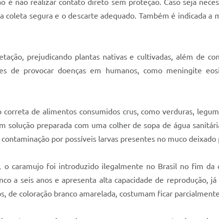
ação é não realizar contato direto sem proteção. Caso seja nec
o a coleta segura e o descarte adequado. Também é indicada a 
etação, prejudicando plantas nativas e cultivadas, além de co
s de provocar doenças em humanos, como meningite eosinofí
ão correta de alimentos consumidos crus, como verduras, legum
m solução preparada com uma colher de sopa de água sanitári
 contaminação por possíveis larvas presentes no muco deixado 
no, o caramujo foi introduzido ilegalmente no Brasil no fim d
inco a seis anos e apresenta alta capacidade de reprodução, j
s, de coloração branco amarelada, costumam ficar parcialmente