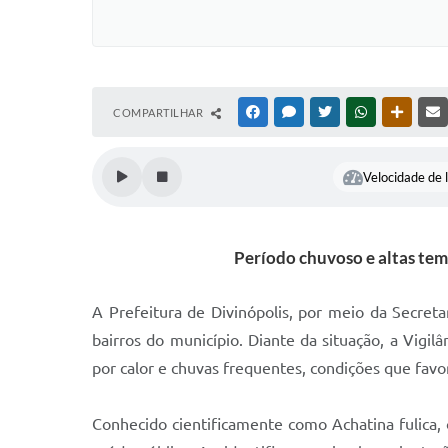
COMPARTILHAR
FACEBOOK
MESSENGER
TWITTER
WHATSAPP
OUTRAS
Velocidade de l
Período chuvoso e altas te
A Prefeitura de Divinópolis, por meio da Secret
bairros do município. Diante da situação, a Vig
por calor e chuvas frequentes, condições que fav
Conhecido cientificamente como Achatina fulica,