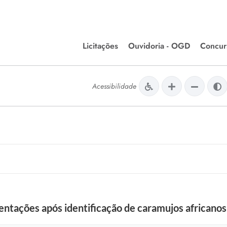
Licitações
Ouvidoria - OGD
Concur
Editais de Licitações
Concurso
lera Divinópolis
Acessibilidade
Meio Ambiente
Chamamentos Públicos
Processos
issão de Farmácia e
Agronegócios
Simplific
apêutica - Semusa
LM Incentivo a Cultura
Processos
LEGISLAÇÃO
Simplifi
Matérias Legislativas
A/LOA/LDO
Normas Jurídicas
orte
ientações após identificação de caramujos africano
Diário Oficial