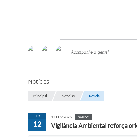
Acompanhe a gente!
Ace
SERVIÇOS
Com
Ter
PROCESSOS SELETIVO
Notícias
SEMED
Principal
Notícias
Notícia
Processo de Contratação -
SEMED 2026
PP
FEV
12 FEV 2026
SAÚDE
Concursos e Processos Seletivos
12
Esp
Vigilância Ambiental reforça or