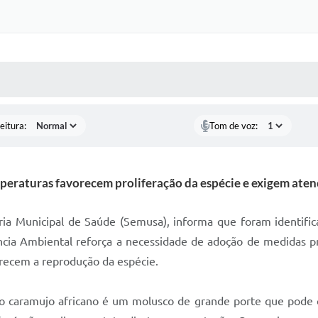
 MÍDIAS
RECEBA NOTÍCIAS
eitura:
Tom de voz:
mperaturas favorecem proliferação da espécie e exigem ate
aria Municipal de Saúde (Semusa), informa que foram identif
ilância Ambiental reforça a necessidade de adoção de medidas 
orecem a reprodução da espécie.
 o caramujo africano é um molusco de grande porte que pode c