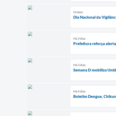
Ontem
Dia Nacional da Vigilânc
Há 3 dias
Prefeitura reforça aler
Há 3 dias
Semana D mobiliza Unida
Há 4 dias
Boletim Dengue, Chikun