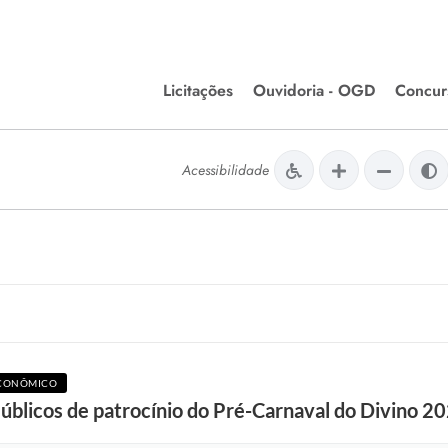
Licitações
Ouvidoria - OGD
Concur
Editais de Licitações
Concurso
lera Divinópolis
Acessibilidade
Meio Ambiente
Chamamentos Públicos
Processos
issão de Farmácia e
Agronegócios
Simplific
apêutica - Semusa
LM Incentivo a Cultura
Processos
LEGISLAÇÃO
Simplifi
Matérias Legislativas
A/LOA/LDO
Normas Jurídicas
ECONÔMICO
orte
blicos de patrocínio do Pré-Carnaval do Divino 2
Diário Oficial