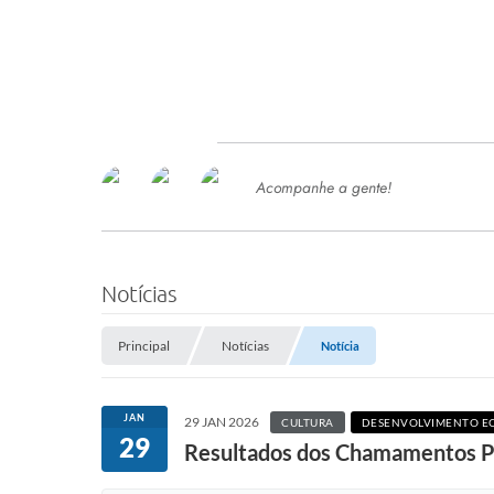
Acompanhe a gente!
Ace
SERVIÇOS
Com
Ter
PROCESSOS SELETIVO
Notícias
SEMED
Principal
Notícias
Notícia
Processo de Contratação -
SEMED 2026
PP
JAN
29 JAN 2026
CULTURA
DESENVOLVIMENTO 
Concursos e Processos Seletivos
29
Esp
Resultados dos Chamamentos Pú