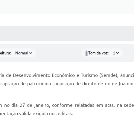
 MÍDIAS
RECEBA NOTÍCIAS
eitura:
Tom de voz:
aria de Desenvolvimento Econômico e Turismo (Semde), anunciou
captação de patrocínio e aquisição de direito de nome (naming
 no dia 27 de janeiro, conforme relatadas em atas, na sed
tação válida exigida nos editais.