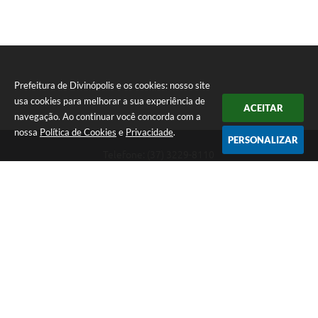
Prefeitura de Divinópolis e os cookies: nosso site
usa cookies para melhorar a sua experiência de
ACEITAR
navegação. Ao continuar você concorda com a
nossa
Política de Cookies
e
Privacidade
.
PERSONALIZAR
Telefone: (37) 3229-8110
Endereço: Avenida Paraná, 2.601 - São José | CEP: 35501-170
Atendimento Geral da Prefeitura - segunda a sexta, das 08:00 às 18:00
horas. Informações Gerais: (37) 3229-6500 (37)3229-6800 (37) 3229-
6528
Prefeitura de Divinópolis
Versão do Sistema:
3.5.3 - 19/06/2026
Portal atualizado em:
06/08/2026 17:14