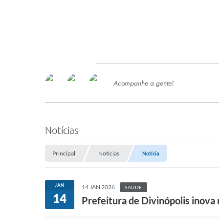
Acompanhe a gente!
Ace
SERVIÇOS
Com
Ter
PROCESSOS SELETIVO
Notícias
SEMED
Principal
Notícias
Notícia
Processo de Contratação -
SEMED 2026
PP
JAN
14 JAN 2026
SAÚDE
Concursos e Processos Seletivos
14
Esp
Prefeitura de Divinópolis inov