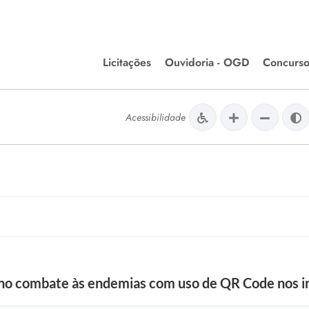
Licitações
Ouvidoria - OGD
Concurso
Editais de Licitações
lera Divinópolis
Acessibilidade
Meio Ambiente
Chamamentos Públicos
issão de Farmácia e
Agronegócios
apêutica - Semusa
LM Incentivo a Cultura
LEGISLAÇÃO
Matérias Legislativas
A/LOA/LDO
Normas Jurídicas
orte
a no combate às endemias com uso de QR Code nos 
Diário Oficial