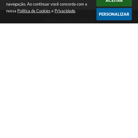
ACEITAR
navegação. Ao continuar você concorda com a
nossa
Política de Cookies
e
Privacidade
.
PERSONALIZAR
Telefone: (37) 3229-8110
Endereço: Avenida Paraná, 2.601 - São José | CEP: 35501-170
Atendimento Geral da Prefeitura - segunda a sexta, das 08:00 às 18:00
horas. Informações Gerais: (37) 3229-6500 (37)3229-6800 (37) 3229-
6528
Prefeitura de Divinópolis
Versão do Sistema:
3.5.3 - 19/06/2026
Portal atualizado em:
06/08/2026 17:14
Dados Abertos
Copyright Instar - 2006-2026. Todos os direitos reservados -
Instar Tecnologia