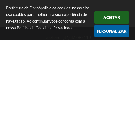
Prefeitura de Divinópolis e os cookies: nosso site
usa cookies para melhorar a sua experiência de
ACEITAR
navegação. Ao continuar você concorda com a
nossa
Política de Cookies
e
Privacidade
.
PERSONALIZAR
Telefone: (37) 3229-8110
Endereço: Avenida Paraná, 2.601 - São José | CEP: 35501-170
Atendimento Geral da Prefeitura - segunda a sexta, das 08:00 às 18:00
horas. Informações Gerais: (37) 3229-6500 (37)3229-6800 (37) 3229-
6528
Prefeitura de Divinópolis
Versão do Sistema:
3.5.3 - 19/06/2026
Portal atualizado em:
06/08/2026 17:14
Dados Abertos