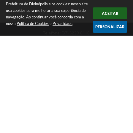
Prefeitura de Divinópolis e os cookies: nosso site
usa cookies para melhorar a sua experiência de
ACEITAR
navegação. Ao continuar você concorda com a
nossa
Política de Cookies
e
Privacidade
.
PERSONALIZAR
Telefone: (37) 3229-8110
Endereço: Avenida Paraná, 2.601 - São José | CEP: 35501-170
Atendimento Geral da Prefeitura - segunda a sexta, das 08:00 às 18:00
horas. Informações Gerais: (37) 3229-6500 (37)3229-6800 (37) 3229-
6528
Prefeitura de Divinópolis
Versão do Sistema:
3.5.3 - 19/06/2026
Portal atualizado em:
07/08/2026 17:41
Dados Abertos
Copyright Instar - 2006-2026. Todos os direitos reservados -