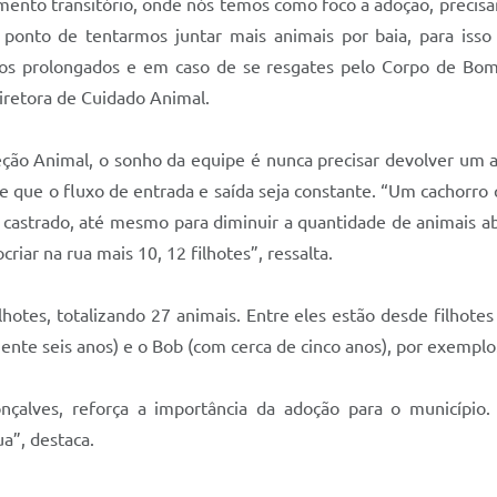
ento transitório, onde nós temos como foco a adoção, precisa
o ponto de tentarmos juntar mais animais por baia, para iss
s prolongados e em caso de se resgates pelo Corpo de Bomb
iretora de Cuidado Animal.
ção Animal, o sonho da equipe é nunca precisar devolver um a
ige que o fluxo de entrada e saída seja constante. “Um cachorr
astrado, até mesmo para diminuir a quantidade de animais a
riar na rua mais 10, 12 filhotes”, ressalta.
lhotes, totalizando 27 animais. Entre eles estão desde filhote
te seis anos) e o Bob (com cerca de cinco anos), por exemplo
nçalves, reforça a importância da adoção para o município.
a”, destaca.