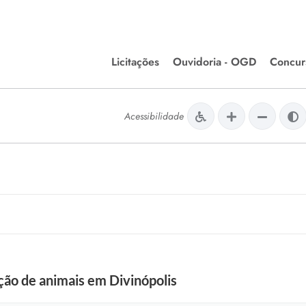
Licitações
Ouvidoria - OGD
Concur
Editais de Licitações
Concurso
lera Divinópolis
Acessibilidade
Meio Ambiente
Chamamentos Públicos
Processos
issão de Farmácia e
Agronegócios
Simplific
apêutica - Semusa
LM Incentivo a Cultura
Processos
LEGISLAÇÃO
Simplifi
Matérias Legislativas
A/LOA/LDO
Normas Jurídicas
orte
ção de animais em Divinópolis
Diário Oficial