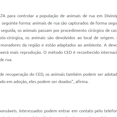
ATA para controlar a população de animais de rua em Divinópo
 seguinte forma: animais de rua são capturados de forma seg
eguida, os animais passam por procedimento cirúrgico de cast
ós-cirúrgica, os animais são devolvidos ao local de origem.
ou moradores da região e estão adaptados ao ambiente. A de
 haverá mais reprodução. O método CED é reconhecido interna
de rua.
o de recuperação do CED, os animais também podem ser adotad
ado em adoção, eles podem ser doados”, afirma.
nsáveis. Interessados podem entrar em contato pelo telefon