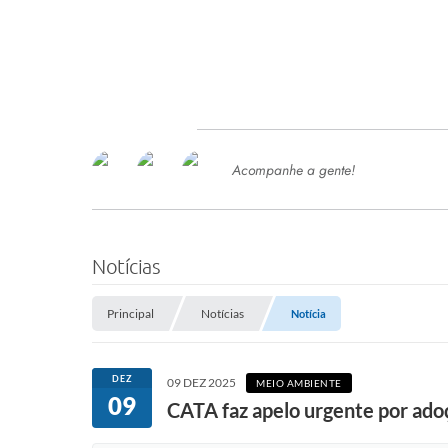
Acompanhe a gente!
Ace
SERVIÇOS
Com
Ter
PROCESSOS SELETIVO
Notícias
SEMED
Principal
Notícias
Notícia
Processo de Contratação -
SEMED 2026
PP
DEZ
09 DEZ 2025
MEIO AMBIENTE
Concursos e Processos Seletivos
09
Esp
CATA faz apelo urgente por ado