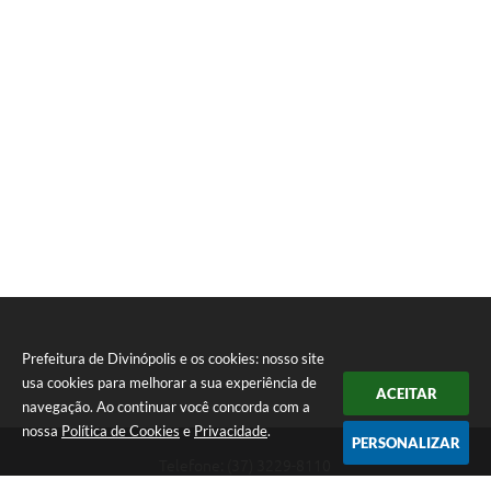
Prefeitura de Divinópolis e os cookies: nosso site
usa cookies para melhorar a sua experiência de
ACEITAR
navegação. Ao continuar você concorda com a
nossa
Política de Cookies
e
Privacidade
.
PERSONALIZAR
Telefone: (37) 3229-8110
Endereço: Avenida Paraná, 2.601 - São José | CEP: 35501-170