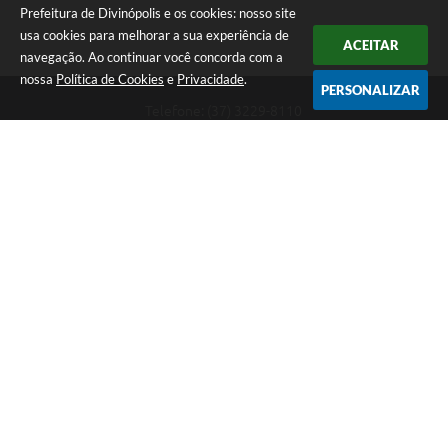
Prefeitura de Divinópolis e os cookies: nosso site
usa cookies para melhorar a sua experiência de
ACEITAR
navegação. Ao continuar você concorda com a
nossa
Política de Cookies
e
Privacidade
.
PERSONALIZAR
Telefone: (37) 3229-8110
Endereço: Avenida Paraná, 2.601 - São José | CEP: 35501-170
Atendimento Geral da Prefeitura - segunda a sexta, das 08:00 às 18:00
horas. Informações Gerais: (37) 3229-6500 (37)3229-6800 (37) 3229-
6528
Prefeitura de Divinópolis
Versão do Sistema:
3.5.3 - 19/06/2026
Portal atualizado em:
07/08/2026 17:41
Dados Abertos
Copyright Instar - 2006-2026. Todos os direitos reservados -