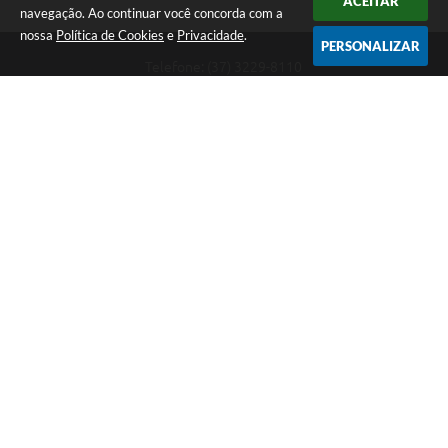
ACEITAR
navegação. Ao continuar você concorda com a
nossa
Política de Cookies
e
Privacidade
.
PERSONALIZAR
Telefone: (37) 3229-8110
Endereço: Avenida Paraná, 2.601 - São José | CEP: 35501-170
Atendimento Geral da Prefeitura - segunda a sexta, das 08:00 às 18:00
horas. Informações Gerais: (37) 3229-6500 (37)3229-6800 (37) 3229-
6528
Prefeitura de Divinópolis
Versão do Sistema:
3.5.3 - 19/06/2026
Portal atualizado em:
06/08/2026 17:14
Dados Abertos
Copyright Instar - 2006-2026. Todos os direitos reservados -
Instar Tecnologia