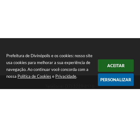
Prefeitura de Divinópolis e os cookies: nosso site
usa cookies para melhorar a sua experiência de
ACEITAR
navegação. Ao continuar você concorda com a
nossa
Política de Cookies
e
Privacidade
.
PERSONALIZAR
Telefone: (37) 3229-8110
Endereço: Avenida Paraná, 2.601 - São José | CEP: 35501-170
Atendimento Geral da Prefeitura - segunda a sexta, das 08:00 às 18:00
horas. Informações Gerais: (37) 3229-6500 (37)3229-6800 (37) 3229-
6528
Prefeitura de Divinópolis
Versão do Sistema:
3.5.3 - 19/06/2026