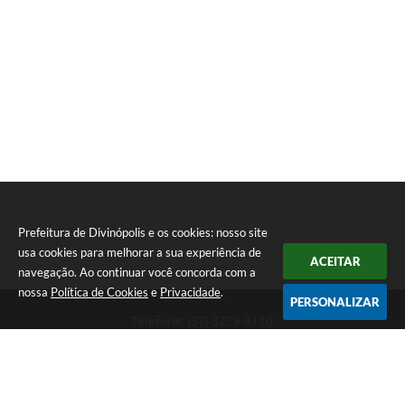
Prefeitura de Divinópolis e os cookies: nosso site
usa cookies para melhorar a sua experiência de
ACEITAR
navegação. Ao continuar você concorda com a
nossa
Política de Cookies
e
Privacidade
.
PERSONALIZAR
Telefone: (37) 3229-8110
Endereço: Avenida Paraná, 2.601 - São José | CEP: 35501-170
Atendimento Geral da Prefeitura - segunda a sexta, das 08:00 às 18:00
horas. Informações Gerais: (37) 3229-6500 (37)3229-6800 (37) 3229-
6528
Prefeitura de Divinópolis