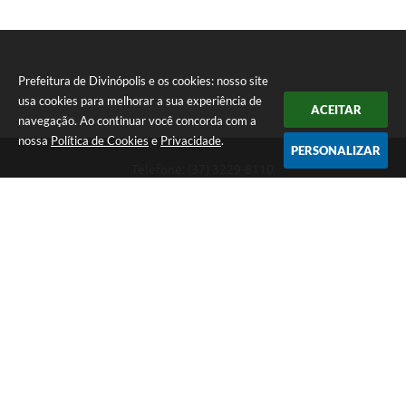
Prefeitura de Divinópolis e os cookies: nosso site
usa cookies para melhorar a sua experiência de
ACEITAR
navegação. Ao continuar você concorda com a
nossa
Política de Cookies
e
Privacidade
.
PERSONALIZAR
Telefone: (37) 3229-8110
Endereço: Avenida Paraná, 2.601 - São José | CEP: 35501-170
Atendimento Geral da Prefeitura - segunda a sexta, das 08:00 às 18:00
horas. Informações Gerais: (37) 3229-6500 (37)3229-6800 (37) 3229-
6528
Prefeitura de Divinópolis
Versão do Sistema:
3.5.3 - 19/06/2026
Portal atualizado em:
09/08/2026 09:55
Dados Abertos