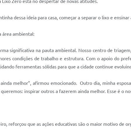
 Lixo Zero está no despertar de novas atitudes.
nha dessa ideia para casa, começar a separar o lixo e ensinar a
 área ambiental:
rma significativa na pauta ambiental. Nosso centro de triagem
ores condições de trabalho e estrutura. Com o apoio do prefei
lidando ferramentas sólidas para que a cidade continue evoluin
em ainda melhor”, afirmou emocionado. Outro dia, minha espos
 queremos: inspirar outros a fazerem ainda melhor. Esse é o no
iro, reforçou que as ações educativas são o maior motivo de org