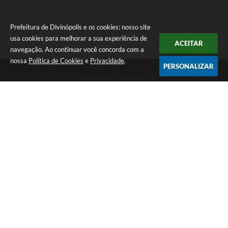
Prefeitura de Divinópolis e os cookies: nosso site
usa cookies para melhorar a sua experiência de
ACEITAR
navegação. Ao continuar você concorda com a
nossa
Política de Cookies
e
Privacidade
.
PERSONALIZAR
Telefone: (37) 3229-8110
Endereço: Avenida Paraná, 2.601 - São José | CEP: 35501-170
Atendimento Geral da Prefeitura - segunda a sexta, das 08:00 às 18:00
horas. Informações Gerais: (37) 3229-6500 (37)3229-6800 (37) 3229-
6528
Prefeitura de Divinópolis
Versão do Sistema:
3.5.3 - 19/06/2026
Portal atualizado em:
07/08/2026 17:41
Dados Abertos