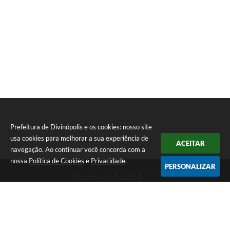
Prefeitura de Divinópolis e os cookies: nosso site
usa cookies para melhorar a sua experiência de
ACEITAR
navegação. Ao continuar você concorda com a
nossa
Política de Cookies
e
Privacidade
.
PERSONALIZAR
Telefone: (37) 3229-8110
Endereço: Avenida Paraná, 2.601 - São José | CEP: 35501-170
Atendimento Geral da Prefeitura - segunda a sexta, das 08:00 às 18:00
horas. Informações Gerais: (37) 3229-6500 (37)3229-6800 (37) 3229-
6528
Prefeitura de Divinópolis