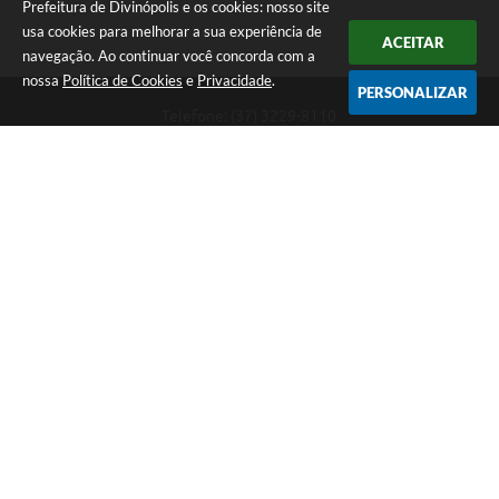
Prefeitura de Divinópolis e os cookies: nosso site
usa cookies para melhorar a sua experiência de
ACEITAR
navegação. Ao continuar você concorda com a
nossa
Política de Cookies
e
Privacidade
.
PERSONALIZAR
Telefone: (37) 3229-8110
Endereço: Avenida Paraná, 2.601 - São José | CEP: 35501-170
Atendimento Geral da Prefeitura - segunda a sexta, das 08:00 às 18:00
horas. Informações Gerais: (37) 3229-6500 (37)3229-6800 (37) 3229-
6528
Prefeitura de Divinópolis
Versão do Sistema:
3.5.3 - 19/06/2026
Portal atualizado em:
07/08/2026 17:41
Dados Abertos
Copyright Instar - 2006-2026. Todos os direitos reservados -