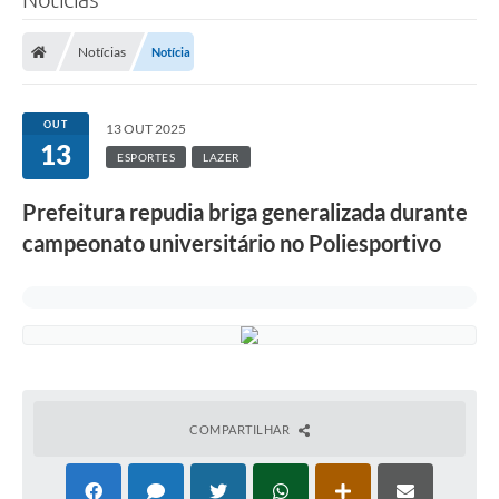
Notícias
Notícia
OUT
13 OUT 2025
13
ESPORTES
LAZER
Prefeitura repudia briga generalizada durante
campeonato universitário no Poliesportivo
COMPARTILHAR