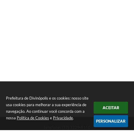
Prefeitura de Divinópolis e os cookies: nosso site
usa cookies para melhorar a sua experiência de
ACEITAR
navegação. Ao continuar você concorda com a
nossa
Política de Cookies
e
Privacidade
.
PERSONALIZAR
Telefone: (37) 3229-8110
Endereço: Avenida Paraná, 2.601 - São José | CEP: 35501-170