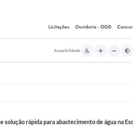
Licitações
Ouvidoria - OGD
Concur
Editais de Licitações
Concurso
lera Divinópolis
Acessibilidade
Meio Ambiente
Chamamentos Públicos
Processos
issão de Farmácia e
Agronegócios
Simplific
apêutica - Semusa
LM Incentivo a Cultura
Processos
LEGISLAÇÃO
Simplifi
Matérias Legislativas
A/LOA/LDO
Normas Jurídicas
orte
te solução rápida para abastecimento de água na Es
Diário Oficial