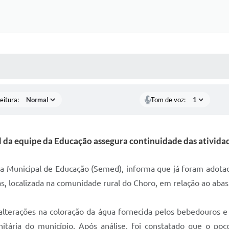
 MÍDIAS
RECEBA NOTÍCIAS
eitura:
Tom de voz:
l da equipe da Educação assegura continuidade das atividad
ria Municipal de Educação (Semed), informa que já foram adotad
bas, localizada na comunidade rural do Choro, em relação ao aba
alterações na coloração da água fornecida pelos bebedouros e
itária do município. Após análise, foi constatado que o poç