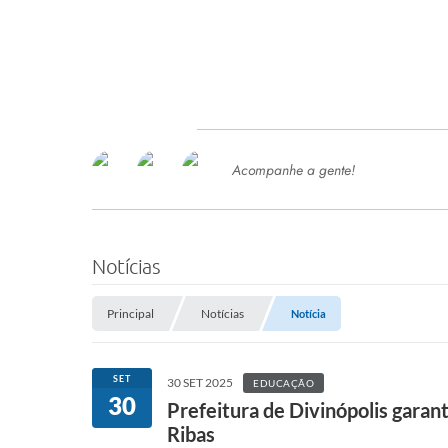
Acompanhe a gente!
Ace
SERVIÇOS
Com
Ter
PROCESSOS SELETIVO
Notícias
SEMED
Principal
Notícias
Notícia
Processo de Contratação -
SEMED 2026
PP
SET
30 SET 2025
EDUCAÇÃO
Concursos e Processos Seletivos
30
Esp
Prefeitura de Divinópolis garan
Ribas