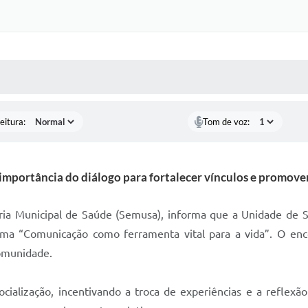
 MÍDIAS
RECEBA NOTÍCIAS
eitura:
Tom de voz:
importância do diálogo para fortalecer vínculos e promove
aria Municipal de Saúde (Semusa), informa que a Unidade de Sa
ema “Comunicação como ferramenta vital para a vida”. O en
comunidade.
socialização, incentivando a troca de experiências e a reflex