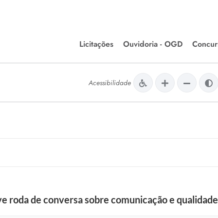
Licitações
Ouvidoria - OGD
Concur
Editais de Licitações
Concurso
lera Divinópolis
Acessibilidade
Meio Ambiente
Chamamentos Públicos
Processos
issão de Farmácia e
Agronegócios
Simplific
apêutica - Semusa
LM Incentivo a Cultura
Processos
LEGISLAÇÃO
Simplifi
Matérias Legislativas
A/LOA/LDO
Normas Jurídicas
orte
e roda de conversa sobre comunicação e qualidade
Diário Oficial