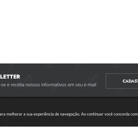
LETTER
CADAS
-se e receba nossos informativos em seu e-mail
s para melhorar a sua experiência de navegação. Ao continuar você concorda co
Avenida Paraná, 2.601 - São José
Ac
CEP: 35501-170