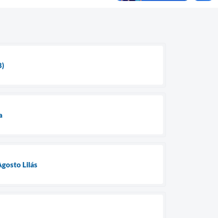
8)
a
gosto Lilás