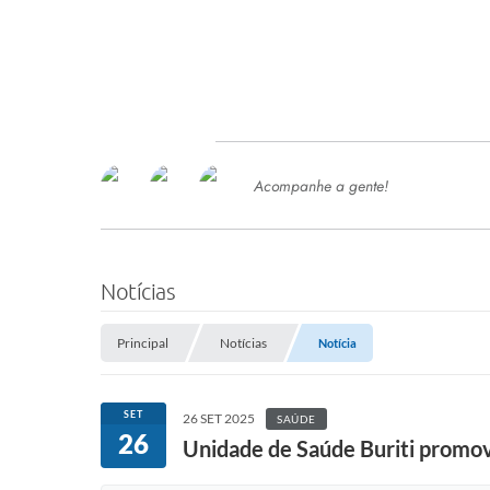
Acompanhe a gente!
Ace
SERVIÇOS
Com
Ter
PROCESSOS SELETIVO
Notícias
SEMED
Principal
Notícias
Notícia
Processo de Contratação -
SEMED 2026
PP
SET
26 SET 2025
SAÚDE
Concursos e Processos Seletivos
26
Esp
Unidade de Saúde Buriti promov