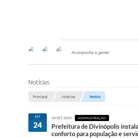
Acompanhe a gente!
Ace
SERVIÇOS
Com
Ter
PROCESSOS SELETIVO
Notícias
SEMED
Principal
Notícias
Notícia
Processo de Contratação -
SEMED 2026
PP
SET
24 SET 2025
ADMINISTRAÇÃO
Concursos e Processos Seletivos
24
Esp
Prefeitura de Divinópolis insta
conforto para população e serv