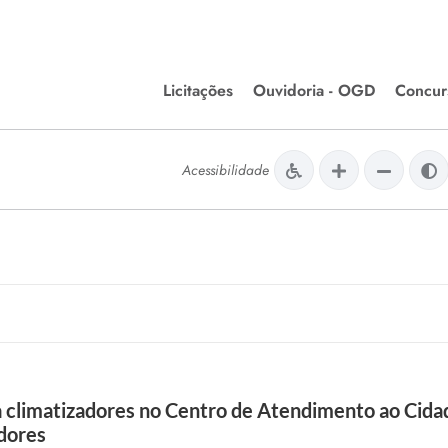
Licitações
Ouvidoria - OGD
Concur
Editais de Licitações
Concurso
lera Divinópolis
Acessibilidade
Meio Ambiente
Chamamentos Públicos
Processos
issão de Farmácia e
Agronegócios
Simplific
apêutica - Semusa
LM Incentivo a Cultura
Processos
LEGISLAÇÃO
Simplifi
Matérias Legislativas
A/LOA/LDO
Normas Jurídicas
orte
la climatizadores no Centro de Atendimento ao Cida
Diário Oficial
idores