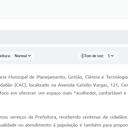
 MÍDIAS
RECEBA NOTÍCIAS
eitura:
Tom de voz:
aria Municipal de Planejamento, Gestão, Ciência e Tecnologi
adão (CAC), localizado na Avenida Getúlio Vargas, 121, Ce
foco em oferecer um espaço mais *acolhedor, confortável e e
rsos serviços da Prefeitura, recebendo centenas de cidadãos 
qualidade no atendimento à população e também para propor