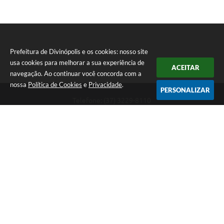
Prefeitura de Divinópolis e os cookies: nosso site
usa cookies para melhorar a sua experiência de
ACEITAR
navegação. Ao continuar você concorda com a
nossa
Política de Cookies
e
Privacidade
.
PERSONALIZAR
Telefone: (37) 3229-8110
Endereço: Avenida Paraná, 2.601 - São José | CEP: 35501-170
Atendimento Geral da Prefeitura - segunda a sexta, das 08:00 às 18:00
horas. Informações Gerais: (37) 3229-6500 (37)3229-6800 (37) 3229-
6528
Prefeitura de Divinópolis
Versão do Sistema:
3.5.3 - 19/06/2026
Portal atualizado em:
07/08/2026 15:04