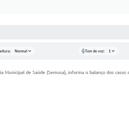
 MÍDIAS
RECEBA NOTÍCIAS
eitura:
Tom de voz:
aria Municipal de Saúde (Semusa), informa o balanço dos casos