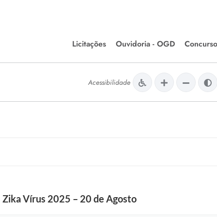
Licitações
Ouvidoria - OGD
Concurso
Editais de Licitações
lera Divinópolis
Acessibilidade
Meio Ambiente
Chamamentos Públicos
issão de Farmácia e
Agronegócios
apêutica - Semusa
LM Incentivo a Cultura
LEGISLAÇÃO
Matérias Legislativas
A/LOA/LDO
Normas Jurídicas
orte
 Zika Vírus 2025 – 20 de Agosto
Diário Oficial