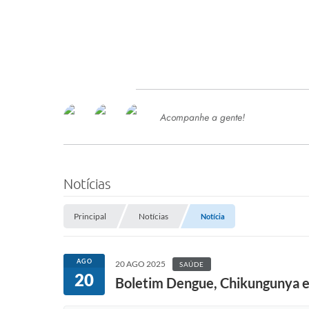
Acompanhe a gente!
Ace
SERVIÇOS
Com
Ter
PROCESSOS SELETIVO
Notícias
SEMED
Principal
Notícias
Notícia
Processo de Contratação -
SEMED 2026
PP
AGO
20 AGO 2025
SAÚDE
Concursos e Processos Seletivos
20
Esp
Boletim Dengue, Chikungunya e