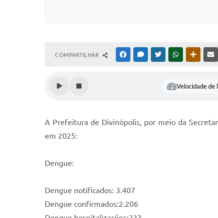
COMPARTILHAR
FACEBOOK
MESSENGER
TWITTER
WHATSAPP
OUTRAS
Velocidade de l
A Prefeitura de Divinópolis, por meio da Secret
em 2025:
Dengue:
Dengue notificados: 3.407
Dengue confirmados:2.206
Dengue hospitalizações:223