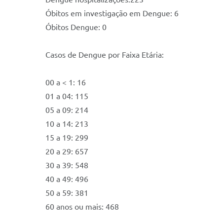
Óbitos em investigação em Dengue: 6
Óbitos Dengue: 0
Casos de Dengue por Faixa Etária:
00 a < 1: 16
01 a 04: 115
05 a 09: 214
10 a 14: 213
15 a 19: 299
20 a 29: 657
30 a 39: 548
40 a 49: 496
50 a 59: 381
60 anos ou mais: 468