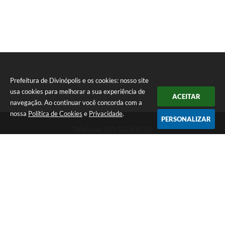
Prefeitura de Divinópolis e os cookies: nosso site
usa cookies para melhorar a sua experiência de
ACEITAR
navegação. Ao continuar você concorda com a
nossa
Política de Cookies
e
Privacidade
.
PERSONALIZAR
Telefone: (37) 3229-8110
Endereço: Avenida Paraná, 2.601 - São José | CEP: 35501-170
Atendimento Geral da Prefeitura - segunda a sexta, das 08:00 às 18:00
horas. Informações Gerais: (37) 3229-6500 (37)3229-6800 (37) 3229-
6528
Prefeitura de Divinópolis
Versão do Sistema:
3.5.3 - 19/06/2026