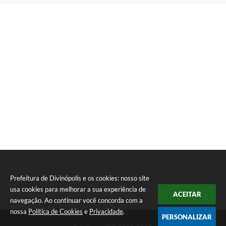
Prefeitura de Divinópolis e os cookies: nosso site
usa cookies para melhorar a sua experiência de
ACEITAR
navegação. Ao continuar você concorda com a
nossa
Política de Cookies
e
Privacidade
.
PERSONALIZAR