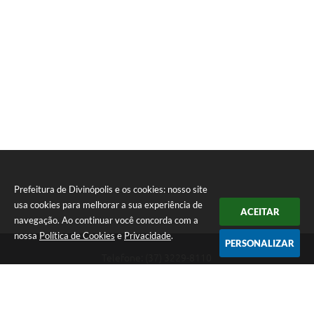
Prefeitura de Divinópolis e os cookies: nosso site
usa cookies para melhorar a sua experiência de
ACEITAR
navegação. Ao continuar você concorda com a
nossa
Política de Cookies
e
Privacidade
.
PERSONALIZAR
Telefone: (37) 3229-8110
Endereço: Avenida Paraná, 2.601 - São José | CEP: 35501-170
Atendimento Geral da Prefeitura - segunda a sexta, das 08:00 às 18:00
horas. Informações Gerais: (37) 3229-6500 (37)3229-6800 (37) 3229-
6528