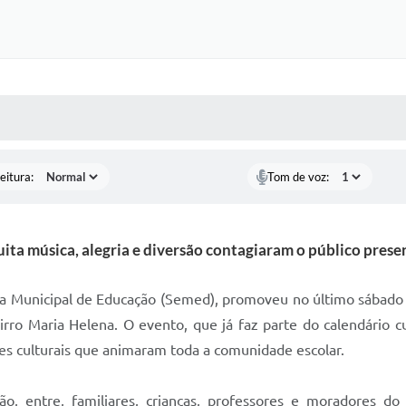
 MÍDIAS
RECEBA NOTÍCIAS
eitura:
Tom de voz:
ita música, alegria e diversão contagiaram o público prese
ia Municipal de Educação (Semed), promoveu no último sábado (5
irro Maria Helena. O evento, que já faz parte do calendário 
ades culturais que animaram toda a comunidade escolar.
o, entre, familiares, crianças, professores e moradores d