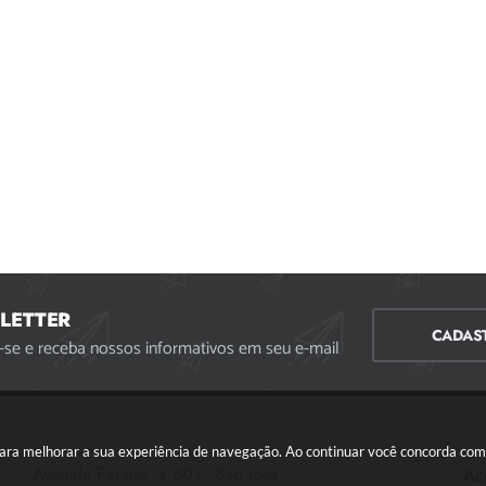
LETTER
CADAS
-se e receba nossos informativos em seu e-mail
s para melhorar a sua experiência de navegação. Ao continuar você concorda co
Avenida Paraná, 2.601 - São José
Ac