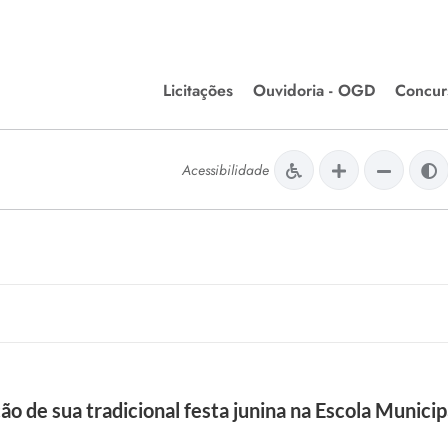
Licitações
Ouvidoria - OGD
Concur
Editais de Licitações
Concurso
lera Divinópolis
Acessibilidade
Meio Ambiente
Chamamentos Públicos
Processos
issão de Farmácia e
Agronegócios
Simplific
apêutica - Semusa
LM Incentivo a Cultura
Processos
LEGISLAÇÃO
Simplifi
Matérias Legislativas
A/LOA/LDO
Normas Jurídicas
orte
ão de sua tradicional festa junina na Escola Munici
Diário Oficial