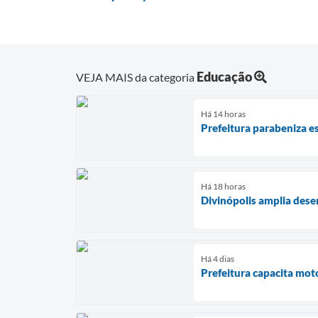
Educação
VEJA MAIS da categoria
Há 14 horas
Prefeitura parabeniza e
Há 18 horas
Divinópolis amplia des
Há 4 dias
Prefeitura capacita mot