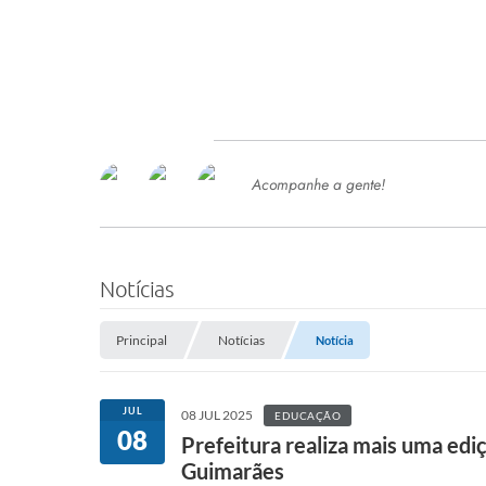
Acompanhe a gente!
Ace
SERVIÇOS
Com
Ter
PROCESSOS SELETIVO
Notícias
SEMED
Principal
Notícias
Notícia
Processo de Contratação -
SEMED 2026
PP
JUL
08 JUL 2025
EDUCAÇÃO
Concursos e Processos Seletivos
08
Esp
Prefeitura realiza mais uma ediç
Guimarães