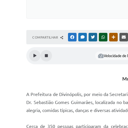
COMPARTILHAR
FACEBOOK
MESSENGER
TWITTER
WHATSAPP
OUTRAS
Velocidade de l
Mu
A Prefeitura de Divinópolis, por meio da Secretar
Dr. Sebastião Gomes Guimarães, localizada no ba
alegria, comidas típicas, danças e diversas ativid
Cerca de 350 pessoas participaram da celebraçã